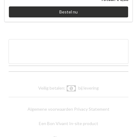
Bestel nu
Veilig betalen:
bij levering
Algemene voorwaarden
Privacy Statement
Een Bon Vivant In-site product